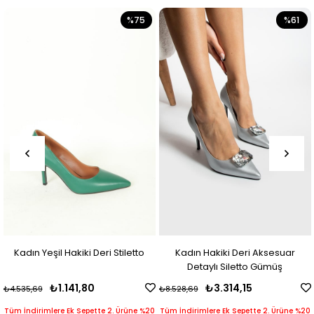
%75
%61
Kadın Yeşil Hakiki Deri Stiletto
Kadın Hakiki Deri Aksesuar
Detaylı Siletto Gümüş
₺1.141,80
₺3.314,15
₺4.535,69
₺8.528,69
Tüm İndirimlere Ek Sepette 2. Ürüne %20
Tüm İndirimlere Ek Sepette 2. Ürüne %20