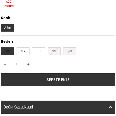
%20
İndirim
Renk
Altın
Beden
36
37
38
39
40
ÜRÜN ÖZELLIKLERI