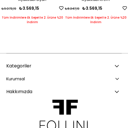
₺3.569,15
₺3.569,15
73,19
₺8.347,19
₺8.71
İndirimlere Ek Sepette 2. Ürüne %20
Tüm İndirimlere Ek Sepette 2. Ürüne %20
Tüm İ
İndirim
İndirim
Kategoriler
Kurumsal
Hakkımızda