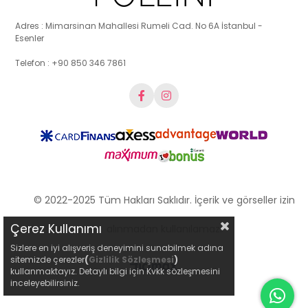
Adres : Mimarsinan Mahallesi Rumeli Cad. No 6A İstanbul -
Esenler
Telefon : +90 850 346 7861
© 2022-2025 Tüm Hakları Saklıdır. İçerik ve görseller izin
Çerez Kullanımı
alınmadan kullanılamaz.
Sizlere en iyi alışveriş deneyimini sunabilmek adına
sitemizde çerezler
(
Gizlilik Sözleşmesi
)
kullanmaktayız. Detaylı bilgi için Kvkk sözleşmesini
inceleyebilirsiniz.