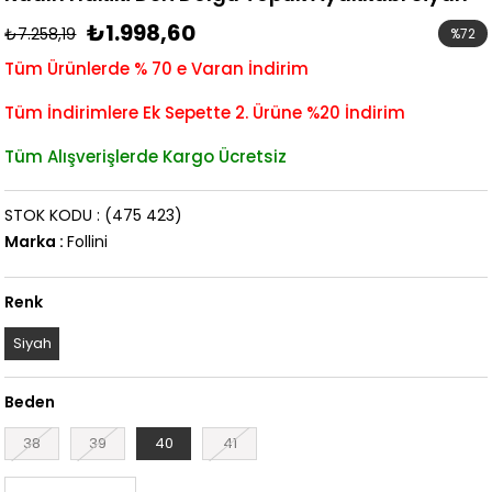
₺1.998,60
₺7.258,19
%
72
İndirim
Tüm Ürünlerde % 70 e Varan İndirim
Tüm İndirimlere Ek Sepette 2. Ürüne %20 İndirim
Tüm Alışverişlerde Kargo Ücretsiz
STOK KODU
(475 423)
Marka
:
Follini
Renk
Siyah
Beden
38
39
40
41