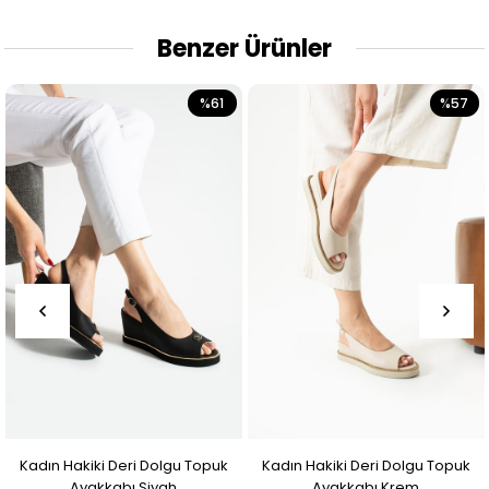
Benzer Ürünler
%61
%57
adın Hakiki Deri Dolgu Topuk
Kadın Hakiki Deri Dolgu Topuk
Kad
Ayakkabı Siyah
Ayakkabı Krem