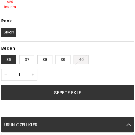
%20
İndirim
Renk
Siyah
Beden
36
37
38
39
40
ÜRÜN ÖZELLIKLERI