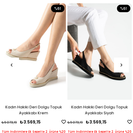
%61
%61
iki Deri Dolgu Topuk
Kadın Hakiki Deri Dolgu Topuk
Kadın Haki
akkabı Krem
Ayakkabı Siyah
Ay
3.569,15
₺3.569,15
₺3
₺9.073,19
₺8.347,19
re Ek Sepette 2. Ürüne %20
Tüm İndirimlere Ek Sepette 2. Ürüne %20
Tüm İndirimler